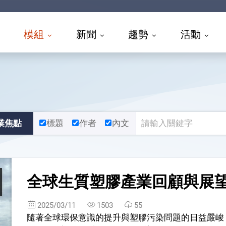
模組
新聞
趨勢
活動
業焦點
標題
作者
內文
全球生質塑膠產業回顧與展
2025/03/11
1503
55
隨著全球環保意識的提升與塑膠污染問題的日益嚴峻，生質塑