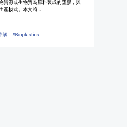
物資源或生物質為原料製成的塑膠，與
產模式。本文將...
降解
#Bioplastics
#Biobased, no-biodegradable
#Bioba