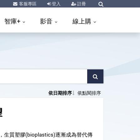
客服專區
登入
註冊
智庫+
影音
線上購
依日期排序
依點閱排序
望
膠(bioplastics)逐漸成為替代傳