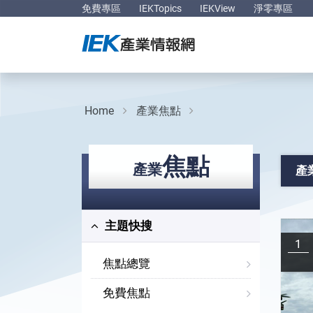
免費專區
IEKTopics
IEKView
淨零專區
Home
產業焦點
焦點
產業
產
主題快搜
1
焦點總覽
免費焦點