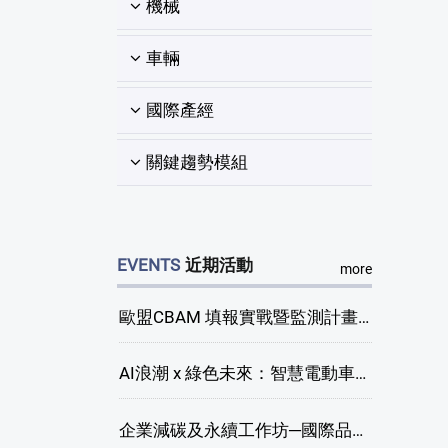
機械
車輛
國際產經
關鍵趨勢模組
EVENTS
近期活動
more
歐盟CBAM 填報實戰暨監測計畫說明會(臺中場)
AI浪潮 x 綠色未來：智慧電動車新商機研討會
企業減碳及永續工作坊─國際品牌綠色供應鏈永續管理與實務演練(臺中場)