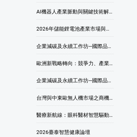
AI機器人產業脈動與關鍵技術解析研討會
2026年儲能鋰電池產業市場與技術發展線上研討會
企業減碳及永續工作坊─國際品牌綠色供應鏈永續管理與實務演練(高雄場)
歐洲新戰略轉向：競爭力、產業自主與供應鏈重塑線上研討會
企業減碳及永續工作坊─國際品牌綠色供應鏈永續管理與實務演練(臺北場)
台灣與中東歐無人機市場之商機與挑戰座談會
醫療新航線：眼科醫材智慧驅動，數位醫療落地布局線上研討會
2026臺泰智慧健康論壇