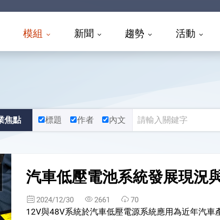
模組
新聞
趨勢
活動
業焦點
標題
作者
內文
汽車低壓電池系統發展現況
2024/12/30
2661
70
12V與48V系統於汽車低壓電源系統應用為近年汽