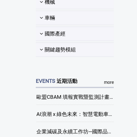
機械
車輛
國際產經
關鍵趨勢模組
EVENTS
近期活動
more
歐盟CBAM 填報實戰暨監測計畫說明會(臺中場)
AI浪潮 x 綠色未來：智慧電動車新商機研討會
企業減碳及永續工作坊─國際品牌綠色供應鏈永續管理與實務演練(臺中場)