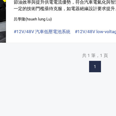
節油效率與提升供電電流優勢，符合汽車電氣化與智
一定的技術門檻亟待克服，如電器絕緣設計要求提升、
呂學隆(hsueh lung Lu)
#12V/48V 汽車低壓電池系統
#12V/48V low-volt
共 1 筆，1 頁
1