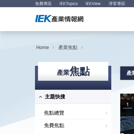
免費專區
IEKTopics
IEKView
淨零專區
Home
產業焦點
焦點
產業
產
主題快搜
1
焦點總覽
免費焦點