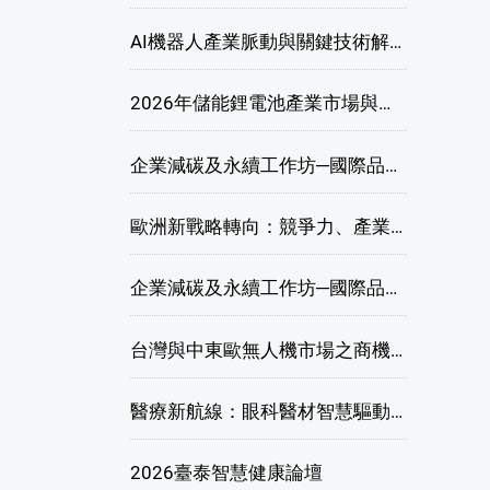
AI機器人產業脈動與關鍵技術解析研討會
2026年儲能鋰電池產業市場與技術發展線上研討會
企業減碳及永續工作坊─國際品牌綠色供應鏈永續管理與實務演練(高雄場)
歐洲新戰略轉向：競爭力、產業自主與供應鏈重塑線上研討會
企業減碳及永續工作坊─國際品牌綠色供應鏈永續管理與實務演練(臺北場)
台灣與中東歐無人機市場之商機與挑戰座談會
醫療新航線：眼科醫材智慧驅動，數位醫療落地布局線上研討會
2026臺泰智慧健康論壇