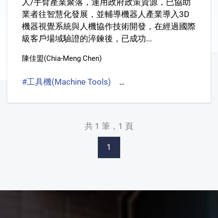
人/手臂產業聚落，運用政府政策資源，已協助
業者往智慧化發展，並輔導機器人產業導入3D
機器視覺系統與人機協作技術開發，在經過國際
級客戶場域驗證的淬鍊後，已成功...
陳佳盟(Chia-Meng Chen)
#工具機(Machine Tools)
#機器手臂(Robot Arm)
#
共 1 筆，1 頁
1