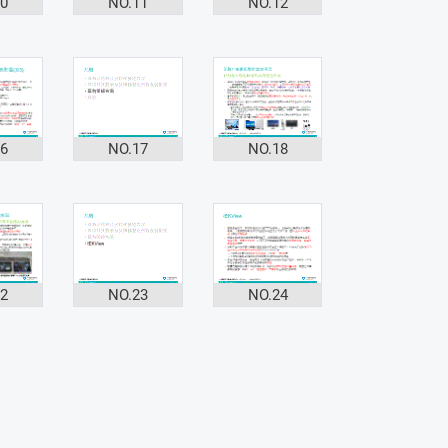
10
NO.11
NO.12
16
NO.17
NO.18
22
NO.23
NO.24