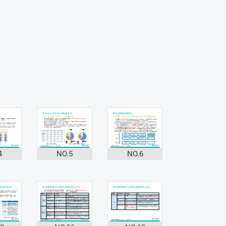
4
NO.5
NO.6