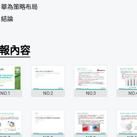
華為策略布局
結論
報內容
NO.1
NO.2
NO.3
NO.