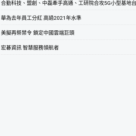
合勤科技、盟創、中磊牽手高通、工研院合攻5G小型基地
華為去年員工分紅 高過2021年水準
美擬再祭禁令 鎖定中國雲端巨頭
宏碁資訊 智慧服務領航者