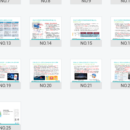
NO.7
NO.8
NO.9
NO.
NO.13
NO.14
NO.15
NO.
NO.19
NO.20
NO.21
NO.
NO.25