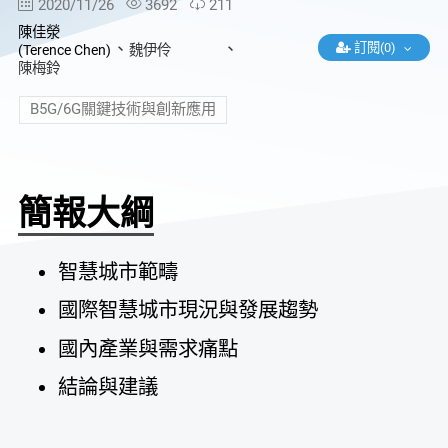
2020/11/26
3692
211
陳佳滎
、
、
訂閱(0)
(Terence Chen)
魏伊伶
陳梅鈴
B5G/6G關鍵技術與創新應用
簡報大綱
智慧城市範疇
國際智慧城市現況與發展趨勢
國內產業與需求痛點
結論與建議