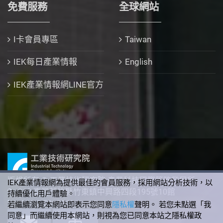
免費服務
全球網站
I卡會員專區
Taiwan
IEK每日產業情報
English
IEK產業情報網LINE官方
版權所有 © 工業技術研究院 產業科技國際策略發展所
IEK產業情報網為提供最佳的會員服務，採用網站分析技術，以
310 臺灣新竹縣竹東鎮中興路四段195號10館
持續優化用戶體驗。
+886-3-5912340
若繼續瀏覽本網站即表示您同意
隱私權
聲明。 若您未點選「我
同意」而繼續使用本網站，則視為您已同意本站之隱私權政