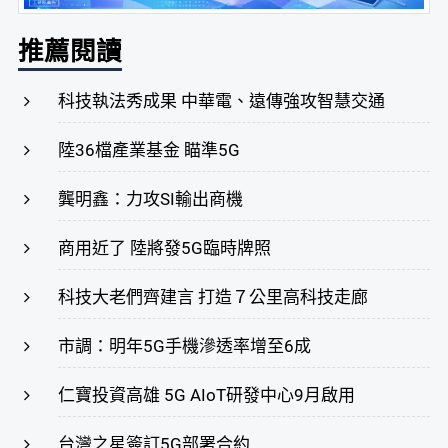
推薦閱讀
科技執法秀成果 中華電、遠傳強攻智慧交通
陸36檔產業基金 瞄準5G
龔明鑫：力攻SI輸出商機
商用近了 陸將發5G臨時牌照
科技大老們齊建言 打造７公里高科技走廊
市調：明年5G手機滲透率增至6成
仁寶投資高雄 5G AIoT研發中心9月啟用
台灣之星簽訂5G部署合約