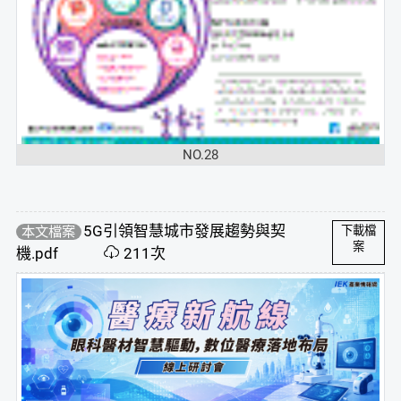
NO.28
5G引領智慧城市發展趨勢與契
本文檔案
下載檔
案
機.pdf
211次