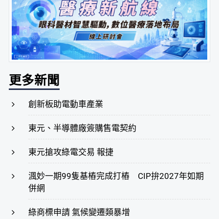
更多新聞
創新板助電動車產業
東元、半導體廠簽購售電契約
東元搶攻綠電交易 報捷
渢妙一期99隻基樁完成打樁 CIP拚2027年如期
併網
綠商標申請 氣候變遷類暴增