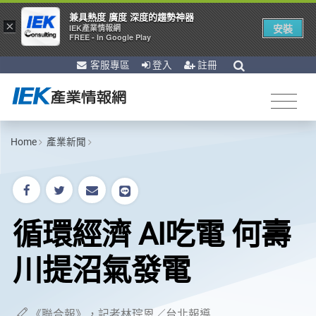
兼具熱度 廣度 深度的趨勢神器
×
安裝
IEK產業情報網
FREE - In Google Play
客服專區
登入
註冊
Home
產業新聞
循環經濟 AI吃電 何壽
川提沼氣發電
《聯合報》，記者林琮恩／台北報導