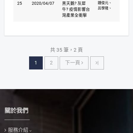
25
2020/04/07
黑天鵝? 灰犀
鍾俊元、
呂學隆、
牛? 疫情影響台
灣產業全衝擊
共 35 筆，2 頁
下一頁
1
2
下一頁
|
關於我們
服務介紹