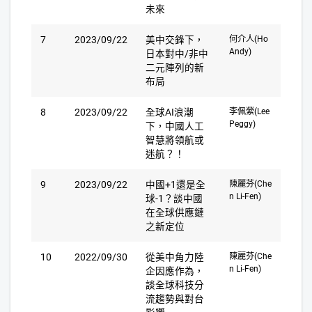
未來
7
2023/09/22
美中交鋒下，
何介人(Ho
Andy)
日本對中/非中
二元陣列的新
布局
8
2023/09/22
全球AI浪潮
李佩縈(Lee
Peggy)
下，中國人工
智慧將領航或
迷航？！
9
2023/09/22
中國+1還是全
陳麗芬(Che
n Li-Fen)
球-1？談中國
在全球供應鏈
之新定位
10
2022/09/30
從美中角力陸
陳麗芬(Che
n Li-Fen)
企因應作為，
談全球科技分
流趨勢與對台