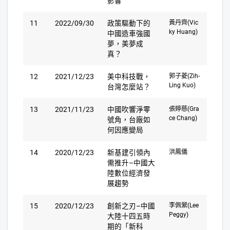
影響
11
2022/09/30
政策驅動下的
黃丹齊(Vic
ky Huang)
中國造車強國
夢，美夢成
真？
12
2021/12/23
美中科技戰，
郭子菱(Zih-
Ling Kuo)
台灣怎麼站？
13
2021/11/23
中國吹響淨零
張婷慈(Gra
ce Chang)
號角，台廠如
何因應變局
14
2020/12/23
新基建引領內
洪鳳儀
需推升–中國大
陸數位經濟發
展趨勢
15
2020/12/23
創新之刃–中國
李佩縈(Lee
Peggy)
大陸十四五時
期的「新科