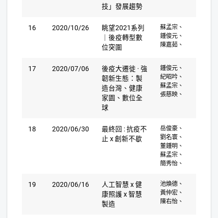
技」發展趨勢
16
2020/10/26
眺望2021系列
蘇孟宗、
鍾俊元、
｜後疫轉型數
陳嘉茹、
位突圍
17
2020/07/06
後疫大遷徙 · 強
鍾俊元、
紀昭吟、
韌新生態：製
蘇孟宗、
造台灣、健康
張慈映、
家園、數位全
球
18
2020/06/30
最終回 : 抗疫不
岳俊豪、
劉名寰、
止 x 創新不歇
董鍾明、
蘇孟宗、
簡秀怡、
19
2020/06/16
人工智慧 x 健
池煥德、
黃仲宏、
康照護 x 智慧
陳右怡、
製造