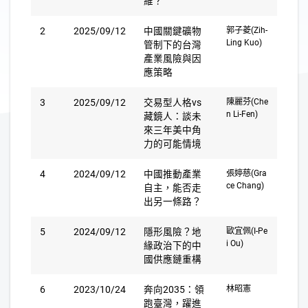
維？
2
2025/09/12
中國關鍵礦物
郭子菱(Zih-
Ling Kuo)
管制下的台灣
產業風險與因
應策略
3
2025/09/12
交易型人格vs
陳麗芬(Che
n Li-Fen)
藏鏡人：談未
來三年美中角
力的可能情境
4
2024/09/12
中國推動產業
張婷慈(Gra
ce Chang)
自主，能否走
出另一條路？
5
2024/09/12
隱形風險？地
歐宜佩(I-Pe
i Ou)
緣政治下的中
國供應鏈重構
6
2023/10/24
奔向2035：領
林昭憲
跑臺灣，躍進